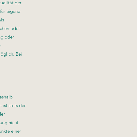
ualität der
für eigene
ls
achen oder
ng oder
e
öglich. Bei
Deshalb
ist stets der
der
ung nicht
unkte einer