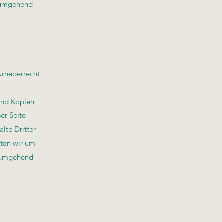
s umgehend
Urheberrecht.
 und Kopien
ser Seite
lte Dritter
tten wir um
e umgehend