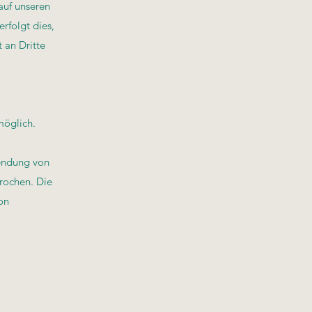
auf unseren
rfolgt dies,
 an Dritte
möglich.
sendung von
prochen. Die
on